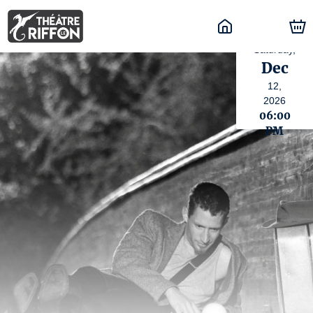
Saturday,
Dec
12,
2026
06:00
PM