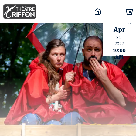
Wednesday,
Apr
21,
2027
10:00
AM